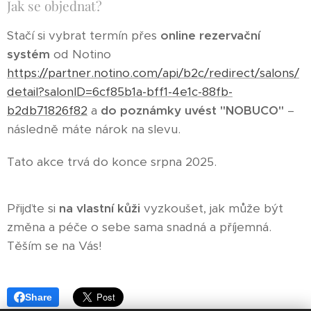
Jak se objednat?
Stačí si vybrat termín přes
online rezervační
systém
od Notino
https://partner.notino.com/api/b2c/redirect/salons/
detail?salonID=6cf85b1a-bff1-4e1c-88fb-
b2db71826f82
a
do poznámky uvést "NOBUCO"
–
následně máte nárok na slevu.
Tato akce trvá do konce srpna 2025.
Přijďte si
na vlastní kůži
vyzkoušet, jak může být
změna a péče o sebe sama snadná a příjemná.
Těším se na Vás! 💙
Share