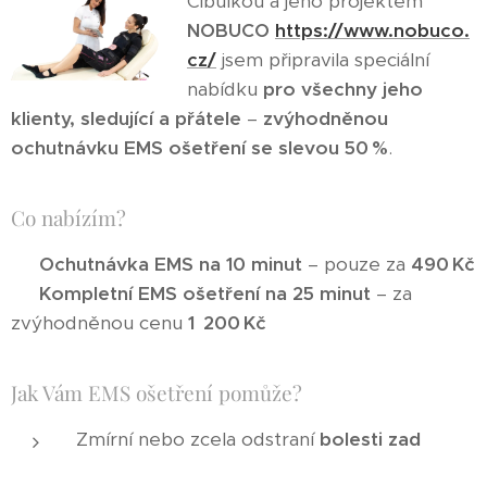
Cibulkou a jeho projektem
NOBUCO
https://www.nobuco.
cz/
jsem připravila speciální
nabídku
pro všechny jeho
klienty, sledující a přátele
–
zvýhodněnou
ochutnávku EMS ošetření se slevou 50 %
.
Co nabízím?
🔹
Ochutnávka EMS na 10 minut
– pouze za
490 Kč
🔹
Kompletní EMS ošetření na 25 minut
– za
zvýhodněnou cenu
1 200 Kč
Jak Vám EMS ošetření pomůže?
Zmírní nebo zcela odstraní
bolesti zad